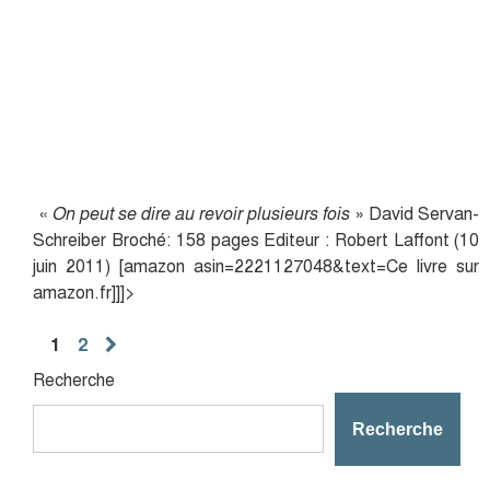
«
On peut se dire au revoir plusieurs fois
» David Servan-
Schreiber Broché: 158 pages Editeur : Robert Laffont (10
juin 2011) [amazon asin=2221127048&text=Ce livre sur
amazon.fr]]]>
Posts
1
2
pagination
Recherche
Recherche