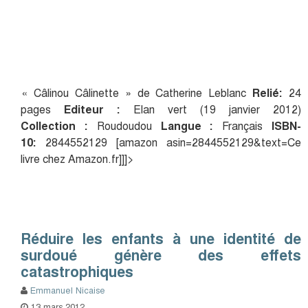
« Câlinou Câlinette » de Catherine Leblanc
Relié:
24
pages
Editeur :
Elan vert (19 janvier 2012)
Collection :
Roudoudou
Langue :
Français
ISBN-
10:
2844552129 [amazon asin=2844552129&text=Ce
livre chez Amazon.fr]]]>
Réduire les enfants à une identité de
surdoué génère des effets
catastrophiques
Emmanuel Nicaise
13 mars 2012