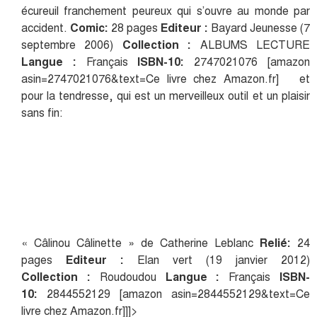
écureuil franchement peureux qui s’ouvre au monde par
accident.
Comic:
28 pages
Editeur :
Bayard Jeunesse (7
septembre 2006)
Collection :
ALBUMS LECTURE
Langue :
Français
ISBN-10:
2747021076 [amazon
asin=2747021076&text=Ce livre chez Amazon.fr] et
pour la tendresse, qui est un merveilleux outil et un plaisir
sans fin:
« Câlinou Câlinette » de Catherine Leblanc
Relié:
24
pages
Editeur :
Elan vert (19 janvier 2012)
Collection :
Roudoudou
Langue :
Français
ISBN-
10:
2844552129 [amazon asin=2844552129&text=Ce
livre chez Amazon.fr]]]>