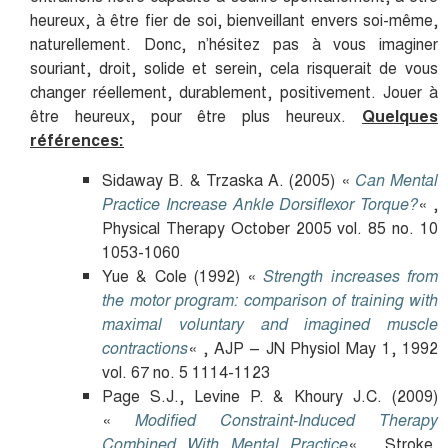
heureux, à être fier de soi, bienveillant envers soi-même,
naturellement. Donc, n’hésitez pas à vous imaginer
souriant, droit, solide et serein, cela risquerait de vous
changer réellement, durablement, positivement. Jouer à
être heureux, pour être plus heureux.
Quelques
références:
Sidaway B. & Trzaska A. (2005) «
Can Mental
Practice Increase Ankle Dorsiflexor Torque?
« ,
Physical Therapy October 2005 vol. 85 no. 10
1053-1060
Yue & Cole (1992) «
Strength increases from
the motor program: comparison of training with
maximal voluntary and imagined muscle
contractions
« , AJP – JN Physiol May 1, 1992
vol. 67 no. 5 1114-1123
Page S.J., Levine P. & Khoury J.C. (2009)
«
Modified Constraint-Induced Therapy
Combined With Mental Practice
« , Stroke.