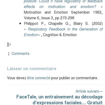
posture: Could it have regulatory or feedback
effects on motivation and emotion?
»
Motivation and Emotion September 1982,
Volume 6, Issue 3, pp 273-298
Philippot P., Chapelle G., Blairy S. (2002)
«
Respiratory Feedback in the Generation of
Emotion
« , Cognition & Emotion
]]>
|
Comments
Laisser un commentaire
Vous devez
être connecté
pour publier un commentaire.
Navigation
A
Article suivant
de
FaceTale, un entrainement au décodage
s
l’article
d'expressions faciales… Gratuit
: