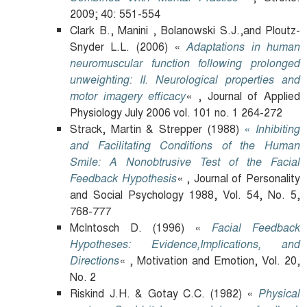
2009; 40: 551-554
Clark B., Manini , Bolanowski S.J.,and Ploutz-
Snyder L.L. (2006) «
Adaptations in human
neuromuscular function following prolonged
unweighting: II. Neurological properties and
motor imagery efficacy
« , Journal of Applied
Physiology July 2006 vol. 101 no. 1 264-272
Strack, Martin & Strepper (1988)
«
Inhibiting
and Facilitating Conditions of the Human
Smile: A Nonobtrusive Test of the Facial
Feedback Hypothesis
« , Journal of Personality
and Social Psychology 1988, Vol. 54, No. 5,
768-777
McIntosch D. (1996) «
Facial Feedback
Hypotheses: Evidence,Implications, and
Directions
« , Motivation and Emotion, Vol. 20,
No. 2
Riskind J.H. & Gotay C.C. (1982) «
Physical