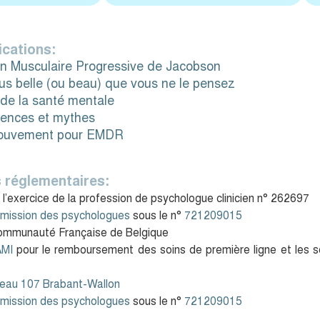
ications:
on Musculaire Progressive de Jacobson
us belle (ou beau) que vous ne le pensez
s de la santé mentale
iences et mythes
mouvement pour EMDR
 réglementaires:
 l’exercice de la profession de psychologue clinicien n° 262697
mission des psychologues
sous le n°
721209015
Communauté Française de Belgique
AMI
pour le remboursement des soins de première ligne et les s
seau 107 Brabant-Wallon
mission des psychologues
sous le n°
721209015