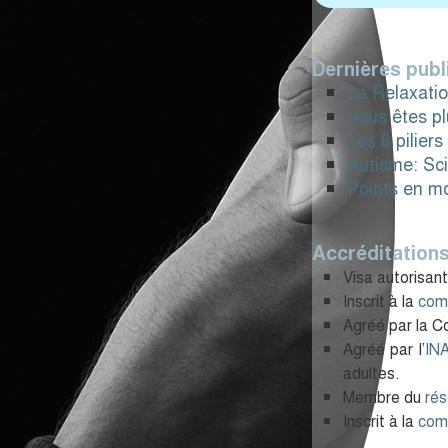
Dernières publ
La Relaxati
Vous êtes pl
Les 6 pilier
Autisme: Sc
Points en 
Accréditations
Visa autorisant
Inscrit à la
com
Agréé par la 
Agréé par l’
IN
adultes.
Membre du
ré
Inscrit à la
com